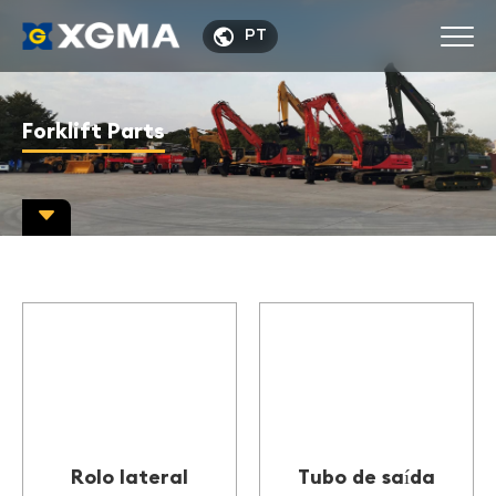

PT
Forklift Parts

Rolo lateral
Tubo de saída