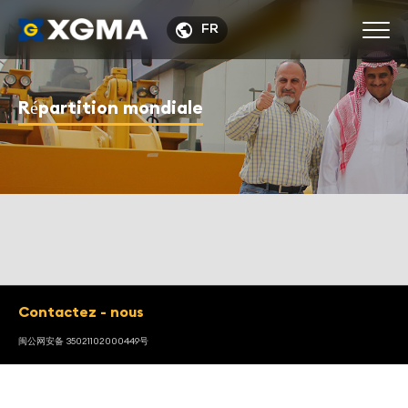

FR
Répartition mondiale
Contactez - nous
闽公网安备 35021102000449号