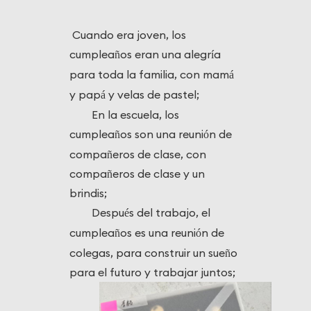
Cuando era joven, los
cumpleaños eran una alegr
a
í
para toda la familia, con mam
á
y pap
y velas de pastel;
á
En la escuela, los
cumpleaños son una reuni
n de
ó
compañeros de clase, con
compañeros de clase y un
brindis;
Despu
s del trabajo, el
é
cumpleaños es una reuni
n de
ó
colegas, para construir un sueño
para el futuro y trabajar juntos;