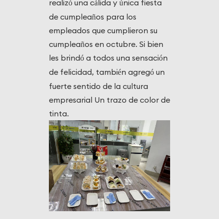
realiz
una c
lida y
nica fiesta
ó
á
ú
de cumpleaños para los
empleados que cumplieron su
cumpleaños en octubre. Si bien
les brind
a todos una sensaci
n
ó
ó
de felicidad, tambi
n agreg
un
é
ó
fuerte sentido de la cultura
empresarial Un trazo de color de
tinta.